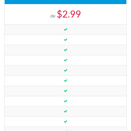
$2.99
de