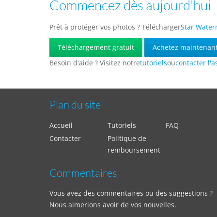
Commencez dès aujourd'hui
Prêt à protéger vos photos ? Télécharger
Star Wate
Téléchargement gratuit
Achetez maintenan
Besoin d'aide ? Visitez notre
tutoriels
ou
contacter l'a
Plan du site
Accueil
Tutoriels
FAQ
Contacter
Politique de
remboursement
Commentaires
Vous avez des commentaires ou des suggestions ?
Nous aimerions avoir de vos nouvelles.