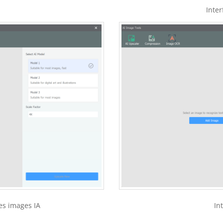
Inte
es images IA
In