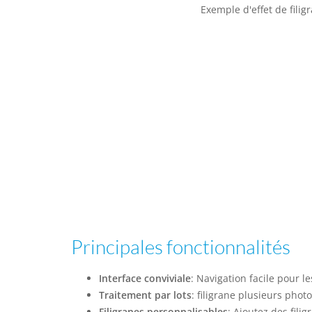
Exemple d'effet de filig
Principales fonctionnalités
Interface conviviale
: Navigation facile pour l
Traitement par lots
: filigrane plusieurs photos
Filigranes personnalisables
: Ajoutez des fili