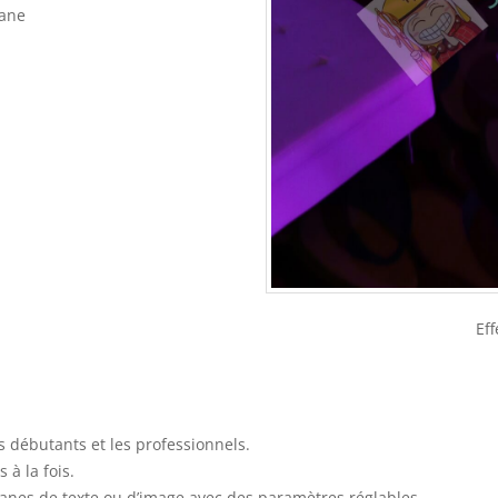
rane
Ef
es débutants et les professionnels.
 à la fois.
granes de texte ou d’image avec des paramètres réglables.