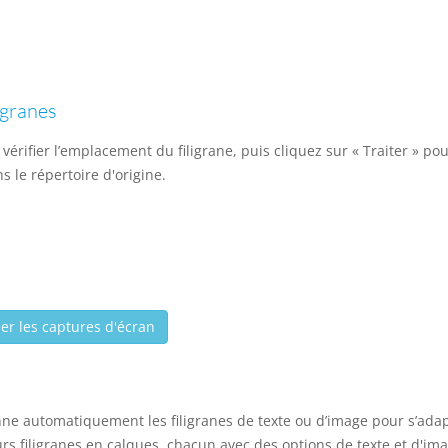
igranes
vérifier l’emplacement du filigrane, puis cliquez sur « Traiter » pour
s le répertoire d'origine.
her les captures d'écran
ne automatiquement les filigranes de texte ou d’image pour s’adapte
urs filigranes en calques, chacun avec des options de texte et d'im