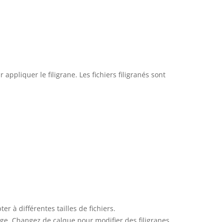
 appliquer le filigrane. Les fichiers filigranés sont
r à différentes tailles de fichiers.
age. Changez de calque pour modifier des filigranes